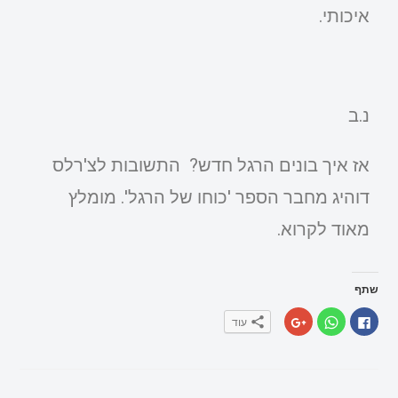
איכותי.
נ.ב
אז איך בונים הרגל חדש? התשובות לצ'רלס
דוהיג מחבר הספר 'כוחו של הרגל'. מומלץ
מאוד לקרוא.
שתף
ל
ל
ל
עוד
ח
ח
ח
י
י
ץ
צ
צ
כ
ה
ה
ד
ל
ל
י
ש
ש
ל
י
י
ש