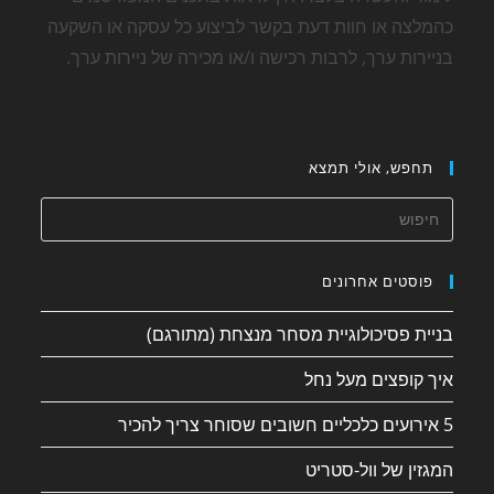
כהמלצה או חוות דעת בקשר לביצוע כל עסקה או השקעה
בניירות ערך, לרבות רכישה ו/או מכירה של ניירות ערך.
תחפש, אולי תמצא
פוסטים אחרונים
בניית פסיכולוגיית מסחר מנצחת (מתורגם)
איך קופצים מעל נחל
5 אירועים כלכליים חשובים שסוחר צריך להכיר
המגזין של וול-סטריט