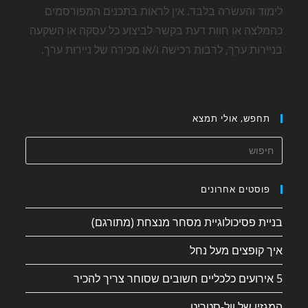
לימוד והעשרה בלבד. אין לראות בתכנים המפורסמים
כהמלצה או חוות דעת בקשר לביצוע כל עסקה או השקעה
בניירות ערך, לרבות רכישה ו/או מכירה של ניירות ערך.
תחפש, אולי תמצא
פוסטים אחרונים
בניית פסיכולוגיית מסחר מנצחת (מתורגם)
איך קופצים מעל נחל
5 אירועים כלכליים חשובים שסוחר צריך להכיר
המגזין של וול-סטריט