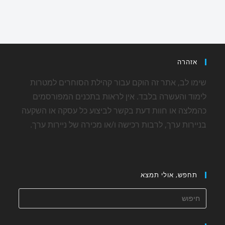
אזהרה
שימו לב, אתר זה הוקם עבור קהילת הסוחרים למטרות
לימוד והעשרה בלבד. אין לראות בתכנים המפורסמים
כהמלצה או חוות דעת בקשר לביצוע כל עסקה או השקעה
בניירות ערך, לרבות רכישה ו/או מכירה של ניירות ערך.
תחפש, אולי תמצא