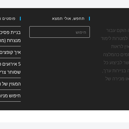
תחפש, אולי תמצא
פוסטים א
 הוקם עבור
בניית פסיכ
למטרות לימוד
מנצחת (מת
ין לראות
איך קופצים
מים כהמלצה
ר לביצוע כל
5 אירועים 
בניירות ערך,
שסוחר צריך
או מכירה של
המגזין של ו
חיפוש מניו
pyright - OceanWP Theme by Nick