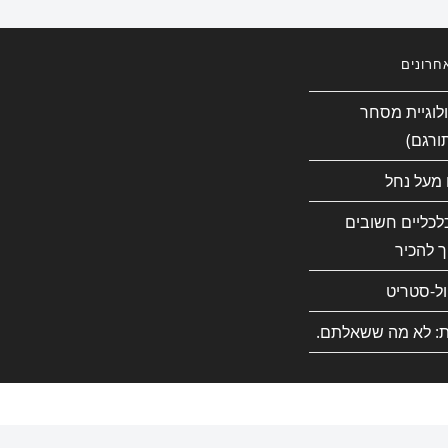
חרונים
ולוגיית מסחר
ורגם)
 מעל נחל
כלכליים חשובים
 להכיר
ול-סטריט
ת: לא מה ששאלתם.
Co