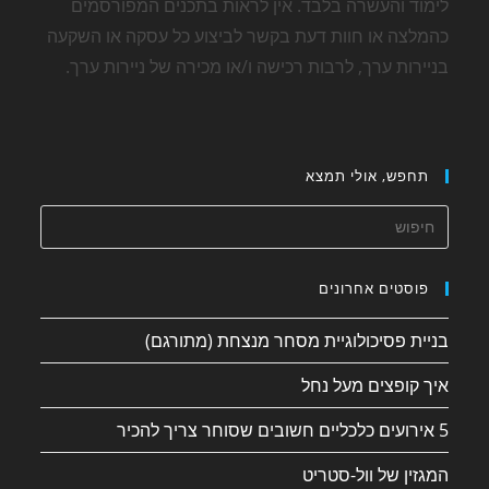
לימוד והעשרה בלבד. אין לראות בתכנים המפורסמים
כהמלצה או חוות דעת בקשר לביצוע כל עסקה או השקעה
בניירות ערך, לרבות רכישה ו/או מכירה של ניירות ערך.
תחפש, אולי תמצא
פוסטים אחרונים
בניית פסיכולוגיית מסחר מנצחת (מתורגם)
איך קופצים מעל נחל
5 אירועים כלכליים חשובים שסוחר צריך להכיר
המגזין של וול-סטריט