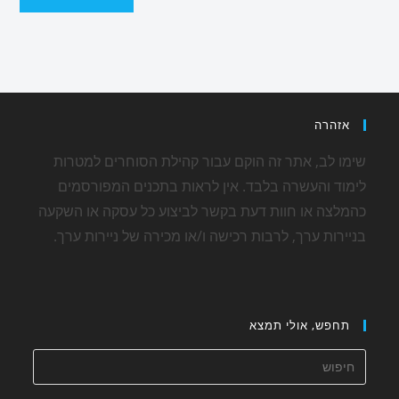
אזהרה
שימו לב, אתר זה הוקם עבור קהילת הסוחרים למטרות
לימוד והעשרה בלבד. אין לראות בתכנים המפורסמים
כהמלצה או חוות דעת בקשר לביצוע כל עסקה או השקעה
בניירות ערך, לרבות רכישה ו/או מכירה של ניירות ערך.
תחפש, אולי תמצא